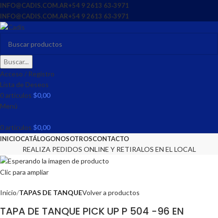
INFO@CADIS.COM.AR
‪+54 9 2613 63‑3971‬
INFO@CADIS.COM.AR
‪+54 9 2613 63‑3971‬
Buscar...
Acceso / Registro
Lista de Deseos
0
artículos
$
0,00
Menú
0
artículos
$
0,00
INICIO
CATÁLOGO
NOSOTROS
CONTACTO
REALIZA PEDIDOS ONLINE Y RETIRALOS EN EL LOCAL
Clic para ampliar
Inicio
TAPAS DE TANQUE
Volver a productos
TAPA DE TANQUE PICK UP P 504 -96 EN