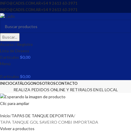
INFO@CADIS.COM.AR
‪+54 9 2613 63‑3971‬
INFO@CADIS.COM.AR
‪+54 9 2613 63‑3971‬
Buscar...
Acceso / Registro
Lista de Deseos
0
artículos
$
0,00
Menú
0
artículos
$
0,00
INICIO
CATÁLOGO
NOSOTROS
CONTACTO
REALIZA PEDIDOS ONLINE Y RETIRALOS EN EL LOCAL
Clic para ampliar
Inicio
TAPAS DE TANQUE DEPORTIVA
TAPA TANQUE GOL SAVEIRO COMBI IMPORTADA
Volver a productos