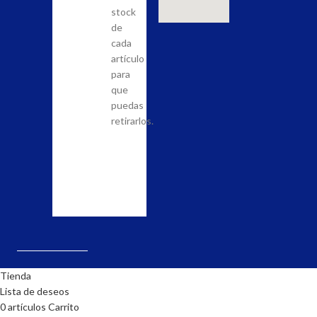
carrito
para
stock
los
tener
de
productos
la
cada
que
posibilidad
artículo
quieras
de
para
adquirir
llevar
que
en
a
puedas
nuestra
cabo
retirarlos.
tienda
el
y
pedido.
realiza
la
solicitud.
Tienda
Lista de deseos
0
artículos
Carrito