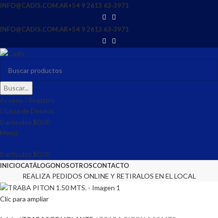
INFO@CADIS.COM.AR
‪+54 9 2613 63‑3971‬
INFO@CADIS.COM.AR
‪+54 9 2613 63‑3971‬
Buscar...
Acceso / Registro
Lista de Deseos
0
artículos
$
0,00
Menú
0
artículos
$
0,00
INICIO
CATÁLOGO
NOSOTROS
CONTACTO
REALIZA PEDIDOS ONLINE Y RETIRALOS EN EL LOCAL
Clic para ampliar