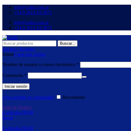
info@cadis.com.ar
‪+54 9 2613 63‑3971‬
info@cadis.com.ar
‪+54 9 2613 63‑3971‬
Buscar...
Acceso / Registro
Entrar
Crear una cuenta
Obligatorio
Nombre de usuario o correo electrónico
*
Obligatorio
Contraseña
*
Iniciar sesión
¿Has perdido tu contraseña?
Recordarme
Lista de Deseos
0
artículos
$
0,00
Menú
0
artículos
$
0,00