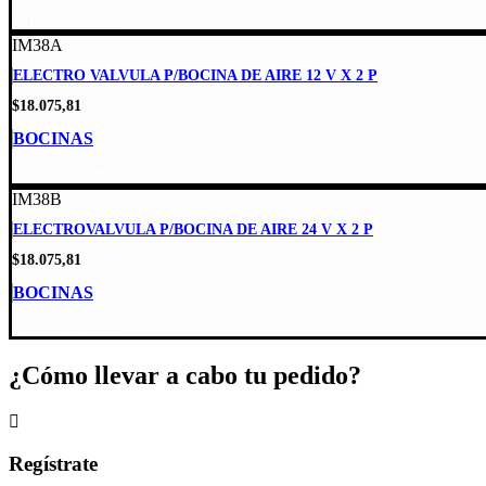
Añadir al carrito
IM38A
ELECTRO VALVULA P/BOCINA DE AIRE 12 V X 2 P
$
18.075,81
BOCINAS
Añadir al carrito
IM38B
ELECTROVALVULA P/BOCINA DE AIRE 24 V X 2 P
$
18.075,81
BOCINAS
Añadir al carrito
¿Cómo llevar a cabo tu pedido?
Regístrate