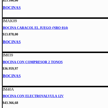
$
23.100,00
BOCINAS
Añadir al carrito
IMAK09
BOCINA CARACOL EL JUEGO (NRO 014)
$
13.878,00
BOCINAS
Añadir al carrito
IM039
BOCINA CON COMPRESOR 2 TONOS
$
36.959,97
BOCINAS
Añadir al carrito
IM40A
BOCINA CON ELECTROVALVULA 12V
$
43.366,68