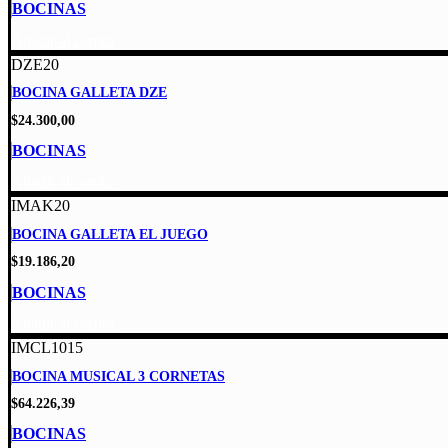
BOCINAS
Añadir al carrito
DZE20
BOCINA GALLETA DZE
$
24.300,00
BOCINAS
Añadir al carrito
IMAK20
BOCINA GALLETA EL JUEGO
$
19.186,20
BOCINAS
Añadir al carrito
IMCL1015
BOCINA MUSICAL 3 CORNETAS
$
64.226,39
BOCINAS