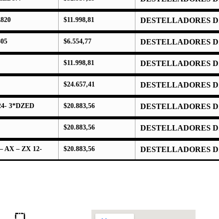
820
$
11.998,81
DESTELLADORES D
05
$
6.554,77
DESTELLADORES D
$
11.998,81
DESTELLADORES D
$
24.657,41
DESTELLADORES D
24- 3*DZED
$
20.883,56
DESTELLADORES D
$
20.883,56
DESTELLADORES D
AX – ZX 12-
$
20.883,56
DESTELLADORES D
Dirección:
Teléfono:
info@cadis.com.ar
‪+54 9 2613 63‑3971‬
Pasaje