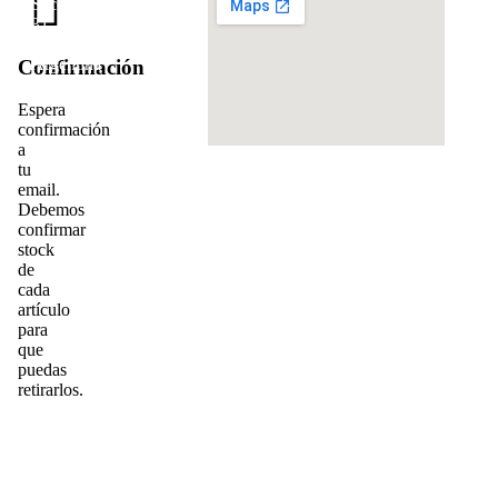
Sacchi
31,
Mendoza,
Argentina
za
Confirmación
5500
Copy
Espera
Desa
do
confirmación
Web
a
tu
email.
Debemos
confirmar
stock
de
tos
cada
artículo
s
para
r
que
puedas
a
retirarlos.
ud.