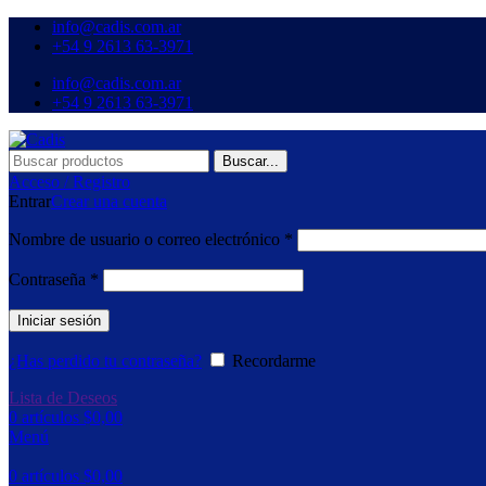
info@cadis.com.ar
‪+54 9 2613 63‑3971‬
info@cadis.com.ar
‪+54 9 2613 63‑3971‬
Buscar...
Acceso / Registro
Entrar
Crear una cuenta
Nombre de usuario o correo electrónico
*
Contraseña
*
Iniciar sesión
¿Has perdido tu contraseña?
Recordarme
Lista de Deseos
0
artículos
$
0,00
Menú
0
artículos
$
0,00