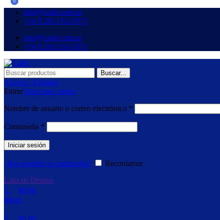
0
0
0
info@cadis.com.ar
‪+54 9 2613 63‑3971‬
info@cadis.com.ar
‪+54 9 2613 63‑3971‬
Buscar...
Acceso / Registro
Entrar
Crear una cuenta
Nombre de usuario o correo electrónico
*
Contraseña
*
Iniciar sesión
¿Has perdido tu contraseña?
Recordarme
Lista de Deseos
$
0,00
Menú
$
0,00