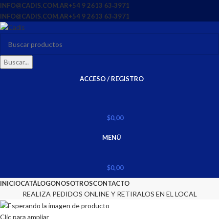
INFO@CADIS.COM.AR
‪+54 9 2613 63‑3971‬
INFO@CADIS.COM.AR
‪+54 9 2613 63‑3971‬
Buscar...
ACCESO / REGISTRO
$
0,00
MENÚ
$
0,00
INICIO
CATÁLOGO
NOSOTROS
CONTACTO
REALIZA PEDIDOS ONLINE Y RETIRALOS EN EL LOCAL
Clic para ampliar