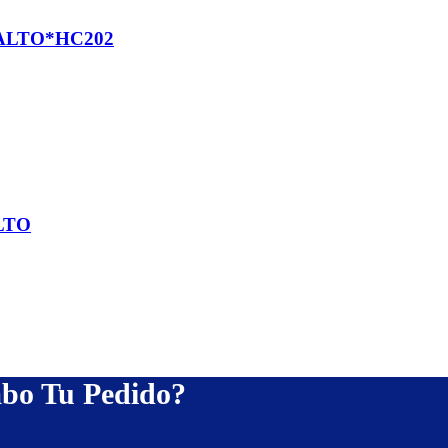
ALTO*HC202
LTO
bo Tu Pedido?