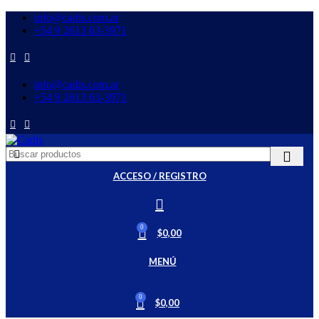
info@cadis.com.ar
‪+54 9 2613 63‑3971‬
info@cadis.com.ar
‪+54 9 2613 63‑3971‬
ACCESO / REGISTRO
0
$
0,00
MENÚ
0
$
0,00