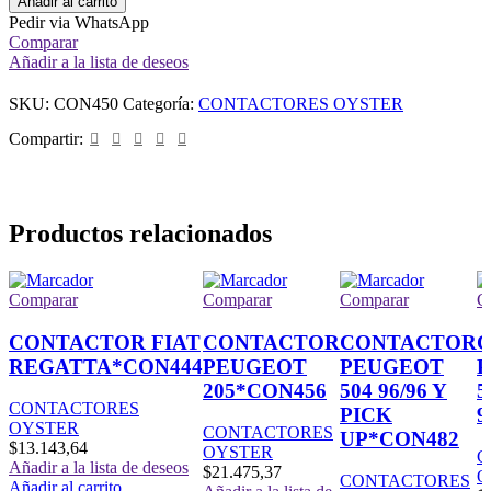
Añadir al carrito
Pedir via WhatsApp
Comparar
Añadir a la lista de deseos
SKU:
CON450
Categoría:
CONTACTORES OYSTER
Compartir:
Productos relacionados
Comparar
Comparar
Comparar
C
CONTACTOR FIAT
CONTACTOR
CONTACTOR
REGATTA*CON444
PEUGEOT
PEUGEOT
205*CON456
504 96/96 Y
5
CONTACTORES
PICK
9
OYSTER
CONTACTORES
UP*CON482
$
13.143,64
OYSTER
C
Añadir a la lista de deseos
$
21.475,37
O
CONTACTORES
Añadir al carrito