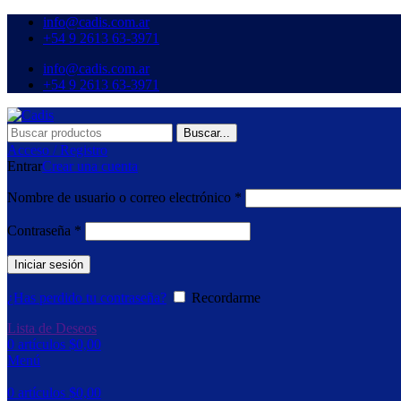
info@cadis.com.ar
‪+54 9 2613 63‑3971‬
info@cadis.com.ar
‪+54 9 2613 63‑3971‬
Buscar...
Acceso / Registro
Entrar
Crear una cuenta
Obligatorio
Nombre de usuario o correo electrónico
*
Obligatorio
Contraseña
*
Iniciar sesión
¿Has perdido tu contraseña?
Recordarme
Lista de Deseos
0
artículos
$
0,00
Menú
0
artículos
$
0,00