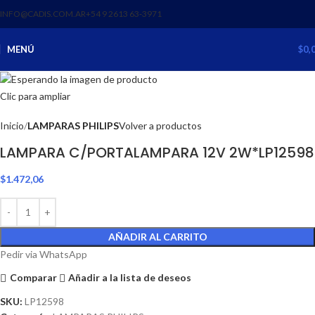
INFO@CADIS.COM.AR
‪+54 9 2613 63‑3971‬
MENÚ
$
0,
Clic para ampliar
Inicio
LAMPARAS PHILIPS
Volver a productos
LAMPARA C/PORTALAMPARA 12V 2W*LP12598
$
1.472,06
AÑADIR AL CARRITO
Pedir via WhatsApp
Comparar
Añadir a la lista de deseos
SKU:
LP12598