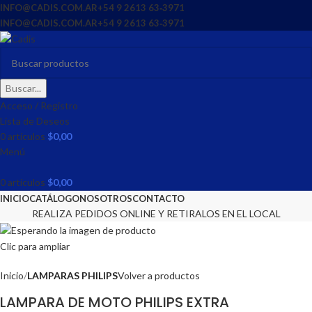
INFO@CADIS.COM.AR
‪+54 9 2613 63‑3971‬
INFO@CADIS.COM.AR
‪+54 9 2613 63‑3971‬
Buscar...
Acceso / Registro
Lista de Deseos
0
artículos
$
0,00
Menú
0
artículos
$
0,00
INICIO
CATÁLOGO
NOSOTROS
CONTACTO
REALIZA PEDIDOS ONLINE Y RETIRALOS EN EL LOCAL
Clic para ampliar
Inicio
LAMPARAS PHILIPS
Volver a productos
LAMPARA DE MOTO PHILIPS EXTRA