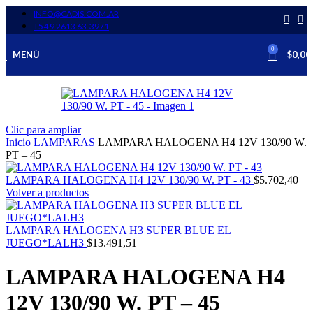
INFO@CADIS.COM.AR
‪+54 9 2613 63‑3971‬
0
MENÚ
$
0,00
Clic para ampliar
Inicio
LAMPARAS
LAMPARA HALOGENA H4 12V 130/90 W.
PT – 45
LAMPARA HALOGENA H4 12V 130/90 W. PT - 43
$
5.702,40
Volver a productos
LAMPARA HALOGENA H3 SUPER BLUE EL
JUEGO*LALH3
$
13.491,51
LAMPARA HALOGENA H4
12V 130/90 W. PT – 45