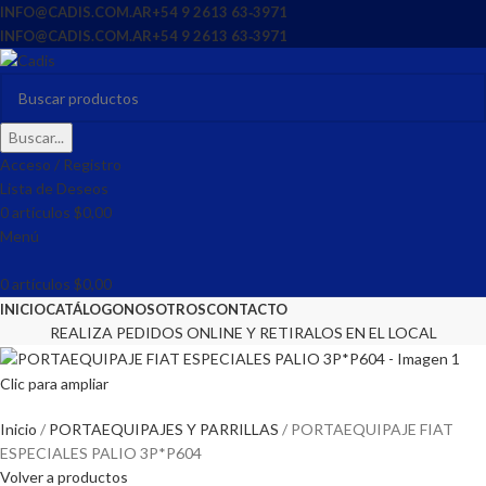
INFO@CADIS.COM.AR
‪+54 9 2613 63‑3971‬
INFO@CADIS.COM.AR
‪+54 9 2613 63‑3971‬
Buscar...
Acceso / Registro
Lista de Deseos
0
artículos
$
0,00
Menú
0
artículos
$
0,00
INICIO
CATÁLOGO
NOSOTROS
CONTACTO
REALIZA PEDIDOS ONLINE Y RETIRALOS EN EL LOCAL
Clic para ampliar
Inicio
PORTAEQUIPAJES Y PARRILLAS
PORTAEQUIPAJE FIAT
ESPECIALES PALIO 3P*P604
Volver a productos