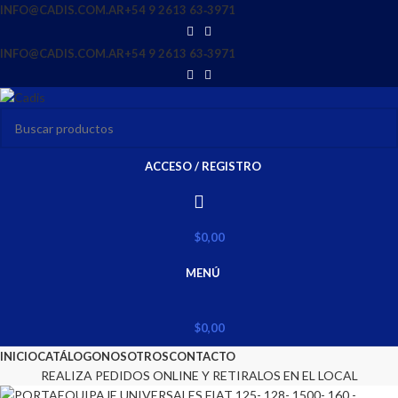
INFO@CADIS.COM.AR
‪+54 9 2613 63‑3971‬
INFO@CADIS.COM.AR
‪+54 9 2613 63‑3971‬
ACCESO / REGISTRO
$
0,00
MENÚ
$
0,00
INICIO
CATÁLOGO
NOSOTROS
CONTACTO
REALIZA PEDIDOS ONLINE Y RETIRALOS EN EL LOCAL