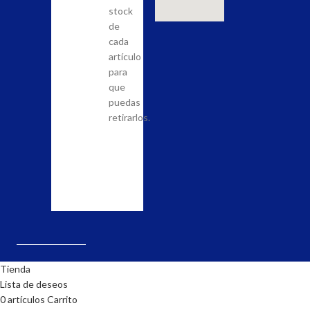
carrito
para
stock
los
tener
de
productos
la
cada
que
posibilidad
artículo
quieras
de
para
adquirir
llevar
que
en
a
puedas
nuestra
cabo
retirarlos.
tienda
el
y
pedido.
realiza
la
solicitud.
Tienda
Lista de deseos
0
artículos
Carrito