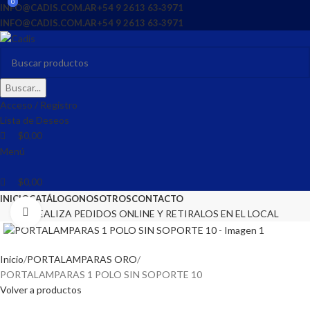
0
0
0
INFO@CADIS.COM.AR
‪+54 9 2613 63‑3971‬
INFO@CADIS.COM.AR
‪+54 9 2613 63‑3971‬
Buscar...
Acceso / Registro
Lista de Deseos
$
0,00
Menú
$
0,00
INICIO
CATÁLOGO
NOSOTROS
CONTACTO
Clic para ampliar
REALIZA PEDIDOS ONLINE Y RETIRALOS EN EL LOCAL
Inicio
PORTALAMPARAS ORO
PORTALAMPARAS 1 POLO SIN SOPORTE 10
Volver a productos