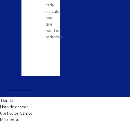
productos
la
cada
que
posibilidad
artículo
quieras
de
para
adquirir
llevar
que
en
a
puedas
nuestra
cabo
retirarlos.
tienda
el
y
pedido.
realiza
la
solicitud.
Tienda
Lista de deseos
0
artículos
Carrito
Mi cuenta