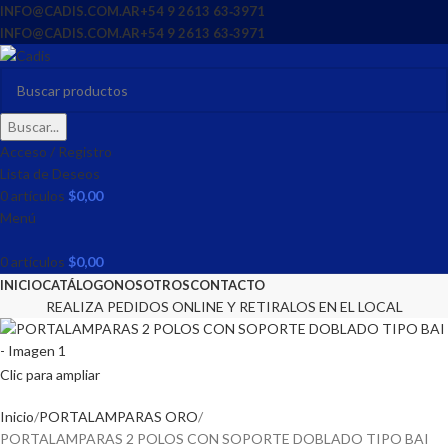
INFO@CADIS.COM.AR
‪+54 9 2613 63‑3971‬
INFO@CADIS.COM.AR
‪+54 9 2613 63‑3971‬
Buscar...
Acceso / Registro
Lista de Deseos
0
artículos
$
0,00
Menú
0
artículos
$
0,00
INICIO
CATÁLOGO
NOSOTROS
CONTACTO
REALIZA PEDIDOS ONLINE Y RETIRALOS EN EL LOCAL
Clic para ampliar
Inicio
PORTALAMPARAS ORO
PORTALAMPARAS 2 POLOS CON SOPORTE DOBLADO TIPO BAI