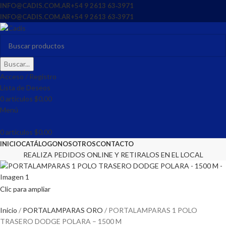
INFO@CADIS.COM.AR
‪+54 9 2613 63‑3971‬
INFO@CADIS.COM.AR
‪+54 9 2613 63‑3971‬
Buscar...
Acceso / Registro
Lista de Deseos
0
artículos
$
0,00
Menú
0
artículos
$
0,00
INICIO
CATÁLOGO
NOSOTROS
CONTACTO
REALIZA PEDIDOS ONLINE Y RETIRALOS EN EL LOCAL
Clic para ampliar
Inicio
PORTALAMPARAS ORO
PORTALAMPARAS 1 POLO
TRASERO DODGE POLARA – 1500 M