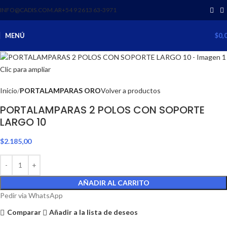
INFO@CADIS.COM.AR
‪+54 9 2613 63‑3971‬
MENÚ
$
0,
Clic para ampliar
Inicio
PORTALAMPARAS ORO
Volver a productos
PORTALAMPARAS 2 POLOS CON SOPORTE
LARGO 10
$
2.185,00
AÑADIR AL CARRITO
Pedir via WhatsApp
Comparar
Añadir a la lista de deseos