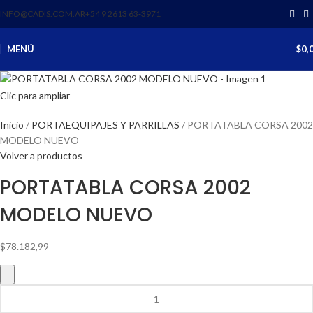
INFO@CADIS.COM.AR
‪+54 9 2613 63‑3971‬
MENÚ
$
0,
Clic para ampliar
Inicio
PORTAEQUIPAJES Y PARRILLAS
PORTATABLA CORSA 2002
MODELO NUEVO
Volver a productos
PORTATABLA CORSA 2002
MODELO NUEVO
$
78.182,99