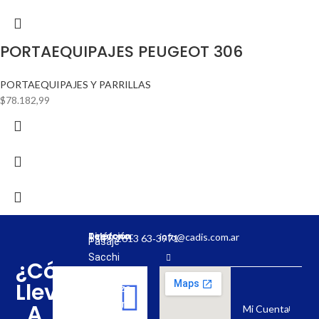
PORTAEQUIPAJES PEUGEOT 306
PORTAEQUIPAJES Y PARRILLAS
$
78.182,99
Dirección:
Teléfono:
info@cadis.com.ar
‪+54 9 2613 63‑3971‬
Pasaje
Sacchi
¿Cómo
31,
Llevar
Mendoza,
Argentina
A
Mi Cuenta