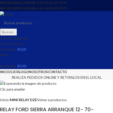
INFO@CADIS.COM.AR
‪+54 9 2613 63‑3971‬
INFO@CADIS.COM.AR
‪+54 9 2613 63‑3971‬
Buscar...
Acceso / Registro
Lista de Deseos
0
artículos
$
0,00
Menú
0
artículos
$
0,00
INICIO
CATÁLOGO
NOSOTROS
CONTACTO
REALIZA PEDIDOS ONLINE Y RETIRALOS EN EL LOCAL
Clic para ampliar
Inicio
MINI RELAY DZE
Volver a productos
RELAY FORD SIERRA ARRANQUE 12- 70-