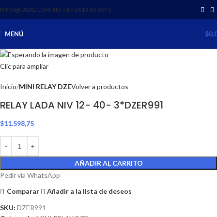
INFO@CADIS.COM.AR
‪+54 9 2613 63‑3971‬
MENÚ
$
0,
Clic para ampliar
Inicio
MINI RELAY DZE
Volver a productos
RELAY LADA NIV 12- 40- 3*DZER991
$
11.598,75
AÑADIR AL CARRITO
Pedir via WhatsApp
Comparar
Añadir a la lista de deseos
SKU:
DZER991