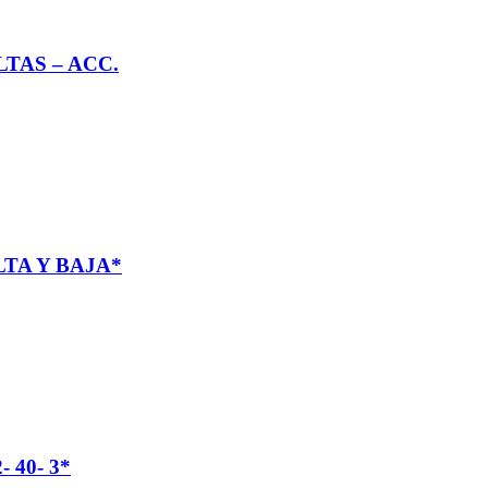
TAS – ACC.
LTA Y BAJA*
 40- 3*