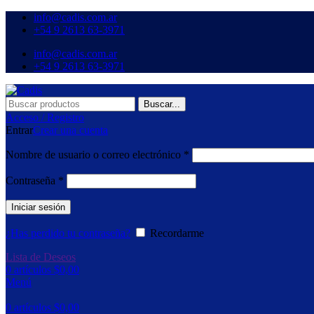
info@cadis.com.ar
‪+54 9 2613 63‑3971‬
info@cadis.com.ar
‪+54 9 2613 63‑3971‬
Buscar...
Acceso / Registro
Entrar
Crear una cuenta
Nombre de usuario o correo electrónico
*
Contraseña
*
Iniciar sesión
¿Has perdido tu contraseña?
Recordarme
Lista de Deseos
0
artículos
$
0,00
Menú
0
artículos
$
0,00