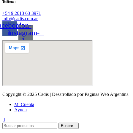
Teléfono:
‪+54 9 2613 63‑3971‬
info@cadis.com.ar
acebook-
Icon-
instagram-
f
1
Copyright © 2025 Cadis | Desarrollado por Paginas Web Argentina
Mi Cuenta
Ayuda
Buscar...