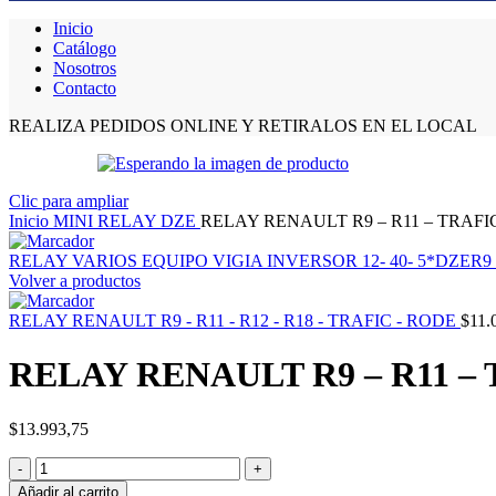
Inicio
Catálogo
Nosotros
Contacto
REALIZA PEDIDOS ONLINE Y RETIRALOS EN EL LOCAL
Clic para ampliar
Inicio
MINI RELAY DZE
RELAY RENAULT R9 – R11 – TRAF
RELAY VARIOS EQUIPO VIGIA INVERSOR 12- 40- 5*DZER9
Volver a productos
RELAY RENAULT R9 - R11 - R12 - R18 - TRAFIC - RODE
$
11.
RELAY RENAULT R9 – R11 –
$
13.993,75
RELAY
RENAULT
Añadir al carrito