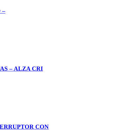
 –
S – ALZA CRI
NTERRUPTOR CON