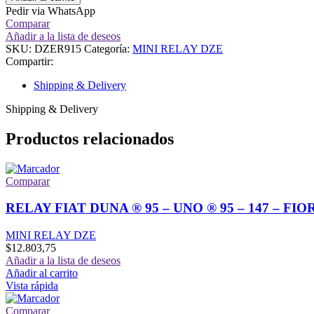
R9
Pedir via WhatsApp
-
Comparar
R11
Añadir a la lista de deseos
-
SKU:
DZER915
Categoría:
MINI RELAY DZE
TRAFIC
Compartir:
-
RODEO
Shipping & Delivery
LUNETA
TE
Shipping & Delivery
cantidad
Productos relacionados
Comparar
RELAY FIAT DUNA ® 95 – UNO ® 95 – 147 – FIO
MINI RELAY DZE
$
12.803,75
Añadir a la lista de deseos
Añadir al carrito
Vista rápida
Comparar