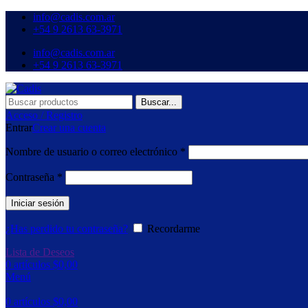
info@cadis.com.ar
‪+54 9 2613 63‑3971‬
info@cadis.com.ar
‪+54 9 2613 63‑3971‬
Buscar...
Acceso / Registro
Entrar
Crear una cuenta
Obligatorio
Nombre de usuario o correo electrónico
*
Obligatorio
Contraseña
*
Iniciar sesión
¿Has perdido tu contraseña?
Recordarme
Lista de Deseos
0
artículos
$
0,00
Menú
0
artículos
$
0,00