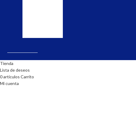
tienda
el
y
pedido.
realiza
la
solicitud.
Tienda
Lista de deseos
0
artículos
Carrito
Mi cuenta