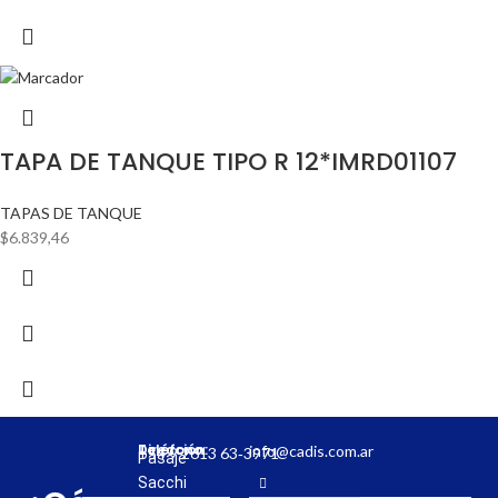
TAPA DE TANQUE TIPO R 12*IMRD01107
TAPAS DE TANQUE
$
6.839,46
Dirección:
Teléfono:
info@cadis.com.ar
‪+54 9 2613 63‑3971‬
Pasaje
Sacchi