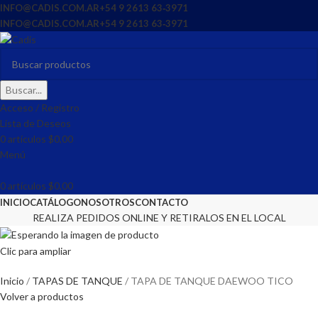
INFO@CADIS.COM.AR
‪+54 9 2613 63‑3971‬
INFO@CADIS.COM.AR
‪+54 9 2613 63‑3971‬
Buscar...
Acceso / Registro
Lista de Deseos
0
artículos
$
0,00
Menú
0
artículos
$
0,00
INICIO
CATÁLOGO
NOSOTROS
CONTACTO
REALIZA PEDIDOS ONLINE Y RETIRALOS EN EL LOCAL
Clic para ampliar
Inicio
TAPAS DE TANQUE
TAPA DE TANQUE DAEWOO TICO
Volver a productos