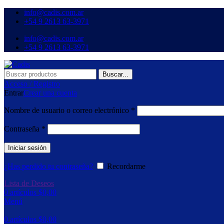
info@cadis.com.ar
‪+54 9 2613 63‑3971‬
info@cadis.com.ar
‪+54 9 2613 63‑3971‬
Buscar...
Acceso / Registro
Entrar
Crear una cuenta
Obligatorio
Nombre de usuario o correo electrónico
*
Obligatorio
Contraseña
*
Iniciar sesión
¿Has perdido tu contraseña?
Recordarme
Lista de Deseos
0
artículos
$
0,00
Menú
0
artículos
$
0,00