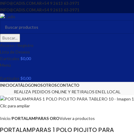
INFO@CADIS.COM.AR
‪+54 9 2613 63‑3971‬
INFO@CADIS.COM.AR
‪+54 9 2613 63‑3971‬
Buscar...
Acceso / Registro
Lista de Deseos
0
artículos
$
0,00
Menú
0
artículos
$
0,00
INICIO
CATÁLOGO
NOSOTROS
CONTACTO
REALIZA PEDIDOS ONLINE Y RETIRALOS EN EL LOCAL
Clic para ampliar
Inicio
PORTALAMPARAS ORO
Volver a productos
PORTALAMPARAS 1 POLO PIOJITO PARA